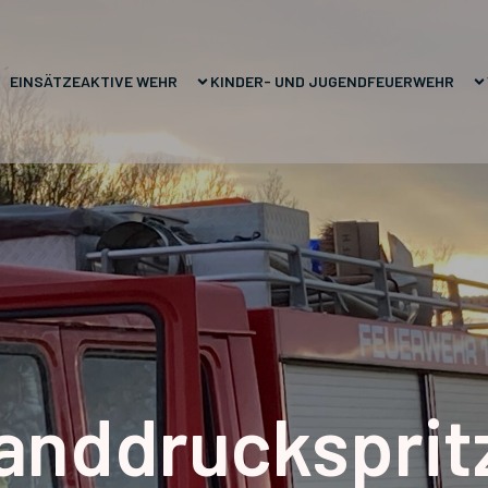
EINSÄTZE
AKTIVE WEHR
KINDER- UND JUGENDFEUERWEHR
anddrucksprit