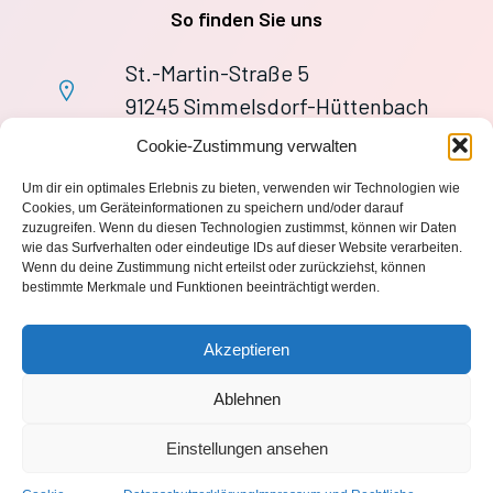
So finden Sie uns
St.-Martin-Straße 5
91245 Simmelsdorf-Hüttenbach
+49 9155 9279727
Cookie-Zustimmung verwalten
Im Notfall: 112
Um dir ein optimales Erlebnis zu bieten, verwenden wir Technologien wie
wache113@ff-huettenbach.de
Cookies, um Geräteinformationen zu speichern und/oder darauf
zuzugreifen. Wenn du diesen Technologien zustimmst, können wir Daten
wie das Surfverhalten oder eindeutige IDs auf dieser Website verarbeiten.
Wenn du deine Zustimmung nicht erteilst oder zurückziehst, können
bestimmte Merkmale und Funktionen beeinträchtigt werden.
Impressum
Akzeptieren
Datenschutzerklärung
Ablehnen
Einstellungen ansehen
© 2026 Freiwillige Feuerwehr Hüttenbach 1870 e.V.. Created