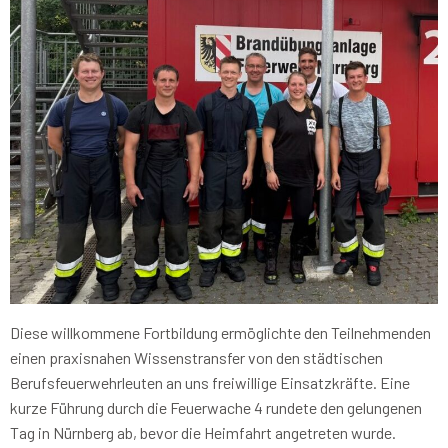
Diese willkommene Fortbildung ermöglichte den Teilnehmenden
einen praxisnahen Wissenstransfer von den städtischen
Berufsfeuerwehrleuten an uns freiwillige Einsatzkräfte. Eine
kurze Führung durch die Feuerwache 4 rundete den gelungenen
Tag in Nürnberg ab, bevor die Heimfahrt angetreten wurde.