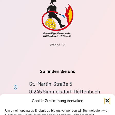
Wache 113
So finden Sie uns
St.-Martin-Straße 5
91245 Simmelsdorf-Hüttenbach
+49 9155 9279727
Cookie-Zustimmung verwalten
Im Notfall: 112
Um dir ein optimales Erlebnis zu bieten, verwenden wir Technologien wie
wache113@ff-huettenbach.de