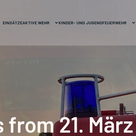
EINSÄTZE
AKTIVE WEHR
KINDER- UND JUGENDFEUERWEHR
 from 21. Mär