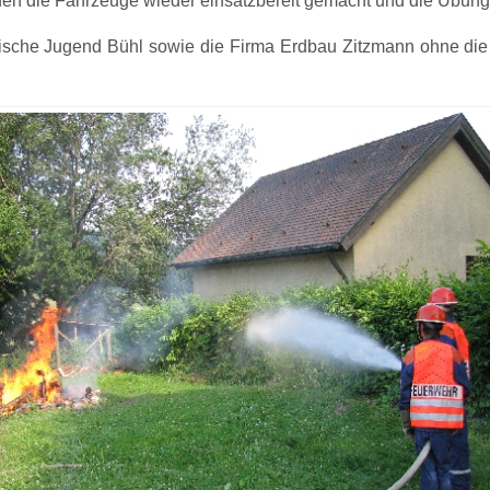
den die Fahrzeuge wieder einsatzbereit gemacht und die Übung
ische Jugend Bühl sowie die Firma Erdbau Zitzmann ohne die 