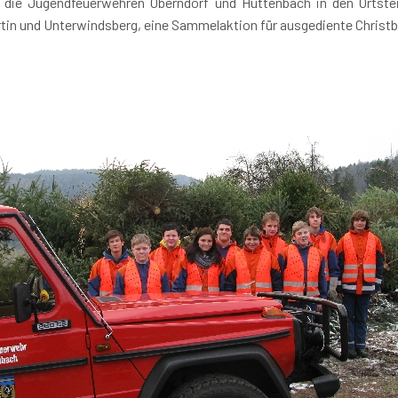
 die Jugendfeuerwehren Oberndorf und Hüttenbach in den Ortstei
rtin und Unterwindsberg, eine Sammelaktion für ausgediente Christ