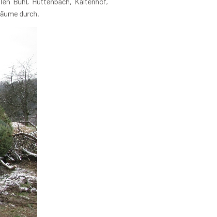
len Bühl, Hüttenbach, Kaltenhof,
bäume durch.