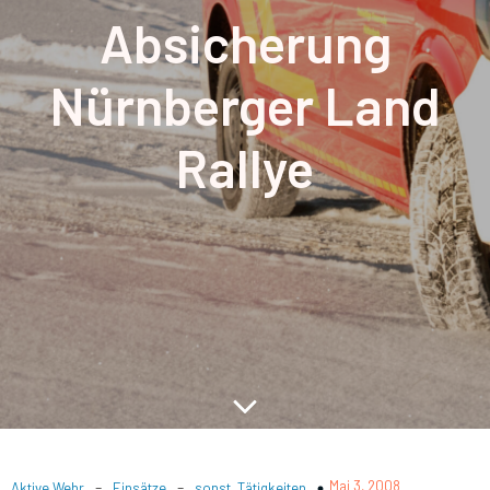
Absicherung
Nürnberger Land
Rallye
-
-
Mai 3, 2008
Aktive Wehr
Einsätze
sonst. Tätigkeiten