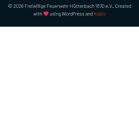
© 2026 Freiwillige Feuerwehr Hüttenbach 1870 e.V.. Created
with
using WordPress and
Kubio