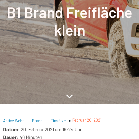
B1 Brand Freifläche
klein
-
-
Februar 20, 2021
Aktive Wehr
Brand
Einsätze
Datum:
20. Februar 2021 um 16:24 Uhr
Dauer:
46 Minuten