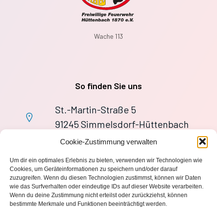
Wache 113
So finden Sie uns
St.-Martin-Straße 5
91245 Simmelsdorf-Hüttenbach
+49 9155 9279727
Cookie-Zustimmung verwalten
Im Notfall: 112
Um dir ein optimales Erlebnis zu bieten, verwenden wir Technologien wie
wache113@ff-huettenbach.de
Cookies, um Geräteinformationen zu speichern und/oder darauf
zuzugreifen. Wenn du diesen Technologien zustimmst, können wir Daten
wie das Surfverhalten oder eindeutige IDs auf dieser Website verarbeiten.
Wenn du deine Zustimmung nicht erteilst oder zurückziehst, können
bestimmte Merkmale und Funktionen beeinträchtigt werden.
Impressum