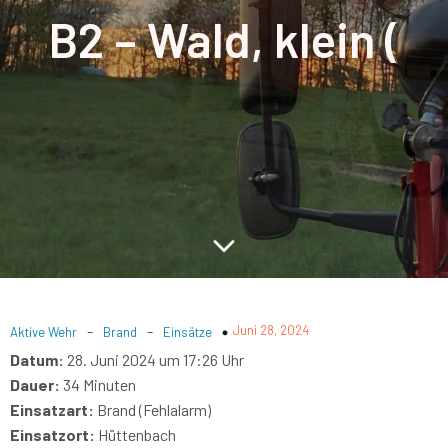
B2 – Wald, klein (
-
-
Juni 28, 2024
Aktive Wehr
Brand
Einsätze
Datum:
28. Juni 2024 um 17:26 Uhr
Dauer:
34 Minuten
Einsatzart:
Brand (Fehlalarm)
Einsatzort:
Hüttenbach