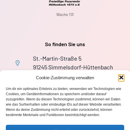
Wache 113
So finden Sie uns
St.-Martin-Straße 5
91245 Simmelsdorf-Hüttenbach
+49 9155 9279727
Cookie-Zustimmung verwalten
Im Notfall: 112
Um dir ein optimales Erlebnis zu bieten, verwenden wir Technologien wie
wache113@ff-huettenbach.de
Cookies, um Geräteinformationen zu speichern und/oder darauf
zuzugreifen. Wenn du diesen Technologien zustimmst, können wir Daten
wie das Surfverhalten oder eindeutige IDs auf dieser Website verarbeiten.
Wenn du deine Zustimmung nicht erteilst oder zurückziehst, können
bestimmte Merkmale und Funktionen beeinträchtigt werden.
Impressum