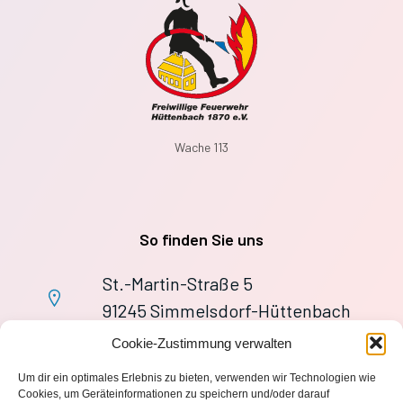
Wache 113
So finden Sie uns
St.-Martin-Straße 5
91245 Simmelsdorf-Hüttenbach
+49 9155 9279727
Cookie-Zustimmung verwalten
Im Notfall: 112
Um dir ein optimales Erlebnis zu bieten, verwenden wir Technologien wie
wache113@ff-huettenbach.de
Cookies, um Geräteinformationen zu speichern und/oder darauf