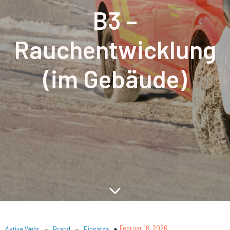
B3 –
Rauchentwicklung
(im Gebäude)
-
-
Februar 16, 2026
Aktive Wehr
Brand
Einsätze