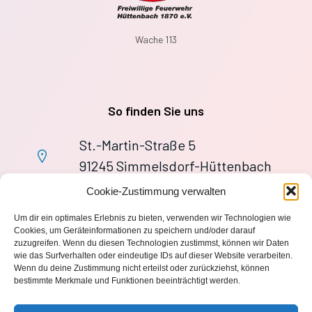
Wache 113
So finden Sie uns
St.-Martin-Straße 5
91245 Simmelsdorf-Hüttenbach
+49 9155 9279727
Cookie-Zustimmung verwalten
Im Notfall: 112
Um dir ein optimales Erlebnis zu bieten, verwenden wir Technologien wie
wache113@ff-huettenbach.de
Cookies, um Geräteinformationen zu speichern und/oder darauf
zuzugreifen. Wenn du diesen Technologien zustimmst, können wir Daten
wie das Surfverhalten oder eindeutige IDs auf dieser Website verarbeiten.
Wenn du deine Zustimmung nicht erteilst oder zurückziehst, können
bestimmte Merkmale und Funktionen beeinträchtigt werden.
Impressum