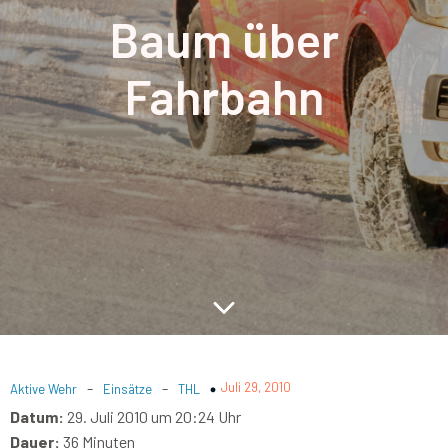
Baum über
Fahrbahn
-
-
Juli 29, 2010
Aktive Wehr
Einsätze
THL
Datum:
29. Juli 2010 um 20:24 Uhr
Dauer:
36 Minuten