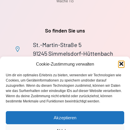
Wache 113
So finden Sie uns
St.-Martin-Straße 5
91245 Simmelsdorf-Hüttenbach
+49 9155 9279727
Cookie-Zustimmung verwalten
Im Notfall: 112
Um dir ein optimales Erlebnis zu bieten, verwenden wir Technologien wie
wache113@ff-huettenbach.de
Cookies, um Geräteinformationen zu speichern und/oder darauf
zuzugreifen. Wenn du diesen Technologien zustimmst, können wir Daten
wie das Surfverhalten oder eindeutige IDs auf dieser Website verarbeiten.
Wenn du deine Zustimmung nicht erteilst oder zurückziehst, können
bestimmte Merkmale und Funktionen beeinträchtigt werden.
Impressum
Akzeptieren
Datenschutzerklärung