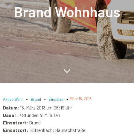
Brand Wohnhaus
-
-
März 15, 2013
Aktive Wehr
Brand
Einsätze
Datum:
15. März 2013 um 06:19 Uhr
Dauer:
7 Stunden 41 Minuten
Einsatzart:
Brand
Einsatzort:
Hüttenbach; Haunachstraße