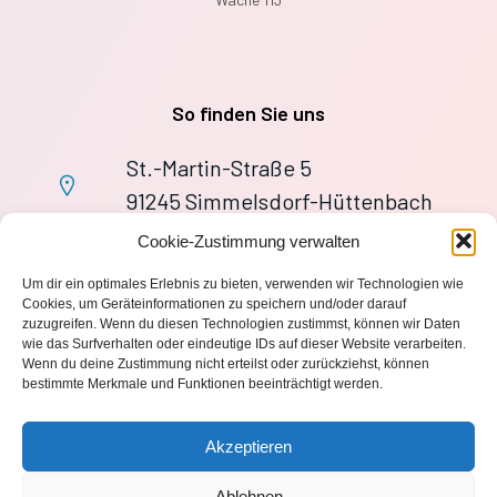
So finden Sie uns
St.-Martin-Straße 5
91245 Simmelsdorf-Hüttenbach
+49 9155 9279727
Cookie-Zustimmung verwalten
Im Notfall: 112
Um dir ein optimales Erlebnis zu bieten, verwenden wir Technologien wie
wache113@ff-huettenbach.de
Cookies, um Geräteinformationen zu speichern und/oder darauf
zuzugreifen. Wenn du diesen Technologien zustimmst, können wir Daten
wie das Surfverhalten oder eindeutige IDs auf dieser Website verarbeiten.
Wenn du deine Zustimmung nicht erteilst oder zurückziehst, können
bestimmte Merkmale und Funktionen beeinträchtigt werden.
Impressum
Akzeptieren
Datenschutzerklärung
Ablehnen