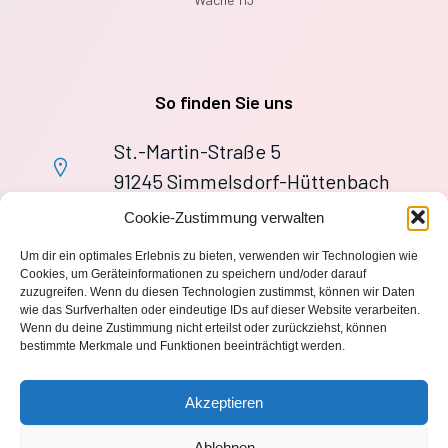
So finden Sie uns
St.-Martin-Straße 5
91245 Simmelsdorf-Hüttenbach
+49 9155 9279727
Cookie-Zustimmung verwalten
Im Notfall: 112
Um dir ein optimales Erlebnis zu bieten, verwenden wir Technologien wie
wache113@ff-huettenbach.de
Cookies, um Geräteinformationen zu speichern und/oder darauf
zuzugreifen. Wenn du diesen Technologien zustimmst, können wir Daten
wie das Surfverhalten oder eindeutige IDs auf dieser Website verarbeiten.
Wenn du deine Zustimmung nicht erteilst oder zurückziehst, können
bestimmte Merkmale und Funktionen beeinträchtigt werden.
Impressum
Akzeptieren
Datenschutzerklärung
Ablehnen