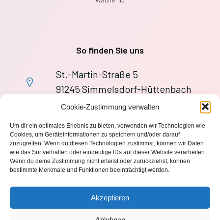
So finden Sie uns
St.-Martin-Straße 5
91245 Simmelsdorf-Hüttenbach
+49 9155 9279727
Cookie-Zustimmung verwalten
Im Notfall: 112
Um dir ein optimales Erlebnis zu bieten, verwenden wir Technologien wie
wache113@ff-huettenbach.de
Cookies, um Geräteinformationen zu speichern und/oder darauf
zuzugreifen. Wenn du diesen Technologien zustimmst, können wir Daten
wie das Surfverhalten oder eindeutige IDs auf dieser Website verarbeiten.
Wenn du deine Zustimmung nicht erteilst oder zurückziehst, können
bestimmte Merkmale und Funktionen beeinträchtigt werden.
Impressum
Akzeptieren
Datenschutzerklärung
Ablehnen