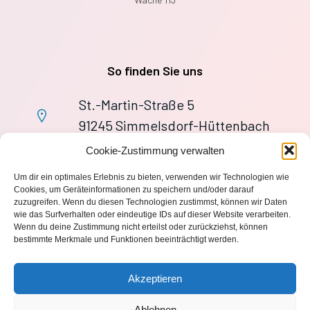
So finden Sie uns
St.-Martin-Straße 5
91245 Simmelsdorf-Hüttenbach
+49 9155 9279727
Cookie-Zustimmung verwalten
Im Notfall: 112
Um dir ein optimales Erlebnis zu bieten, verwenden wir Technologien wie
wache113@ff-huettenbach.de
Cookies, um Geräteinformationen zu speichern und/oder darauf
zuzugreifen. Wenn du diesen Technologien zustimmst, können wir Daten
wie das Surfverhalten oder eindeutige IDs auf dieser Website verarbeiten.
Wenn du deine Zustimmung nicht erteilst oder zurückziehst, können
bestimmte Merkmale und Funktionen beeinträchtigt werden.
Impressum
Akzeptieren
Datenschutzerklärung
Ablehnen