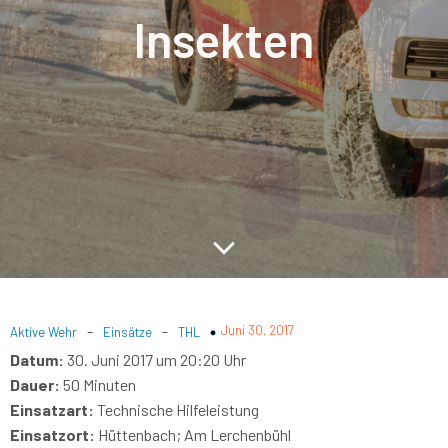
Insekten
-
-
Juni 30, 2017
Aktive Wehr
Einsätze
THL
Datum:
30. Juni 2017 um 20:20 Uhr
Dauer:
50 Minuten
Einsatzart:
Technische Hilfeleistung
Einsatzort:
Hüttenbach; Am Lerchenbühl