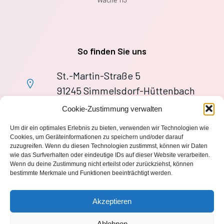
So finden Sie uns
St.-Martin-Straße 5
91245 Simmelsdorf-Hüttenbach
+49 9155 9279727
Cookie-Zustimmung verwalten
Im Notfall: 112
Um dir ein optimales Erlebnis zu bieten, verwenden wir Technologien wie
wache113@ff-huettenbach.de
Cookies, um Geräteinformationen zu speichern und/oder darauf
zuzugreifen. Wenn du diesen Technologien zustimmst, können wir Daten
wie das Surfverhalten oder eindeutige IDs auf dieser Website verarbeiten.
Wenn du deine Zustimmung nicht erteilst oder zurückziehst, können
bestimmte Merkmale und Funktionen beeinträchtigt werden.
Impressum
Akzeptieren
Datenschutzerklärung
Ablehnen