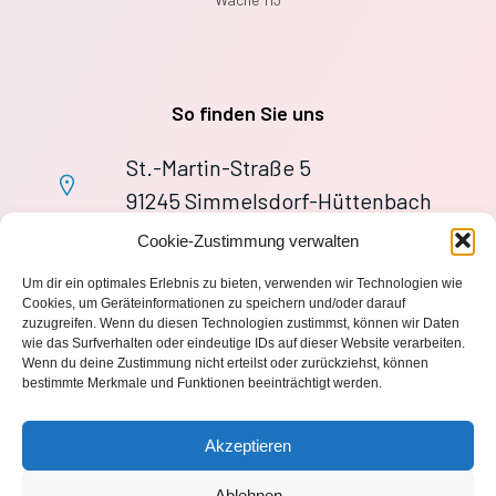
So finden Sie uns
St.-Martin-Straße 5
91245 Simmelsdorf-Hüttenbach
+49 9155 9279727
Cookie-Zustimmung verwalten
Im Notfall: 112
Um dir ein optimales Erlebnis zu bieten, verwenden wir Technologien wie
wache113@ff-huettenbach.de
Cookies, um Geräteinformationen zu speichern und/oder darauf
zuzugreifen. Wenn du diesen Technologien zustimmst, können wir Daten
wie das Surfverhalten oder eindeutige IDs auf dieser Website verarbeiten.
Wenn du deine Zustimmung nicht erteilst oder zurückziehst, können
bestimmte Merkmale und Funktionen beeinträchtigt werden.
Impressum
Akzeptieren
Datenschutzerklärung
Ablehnen