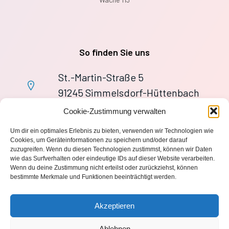
So finden Sie uns
St.-Martin-Straße 5
91245 Simmelsdorf-Hüttenbach
+49 9155 9279727
Cookie-Zustimmung verwalten
Im Notfall: 112
Um dir ein optimales Erlebnis zu bieten, verwenden wir Technologien wie
wache113@ff-huettenbach.de
Cookies, um Geräteinformationen zu speichern und/oder darauf
zuzugreifen. Wenn du diesen Technologien zustimmst, können wir Daten
wie das Surfverhalten oder eindeutige IDs auf dieser Website verarbeiten.
Wenn du deine Zustimmung nicht erteilst oder zurückziehst, können
bestimmte Merkmale und Funktionen beeinträchtigt werden.
Impressum
Akzeptieren
Datenschutzerklärung
Ablehnen