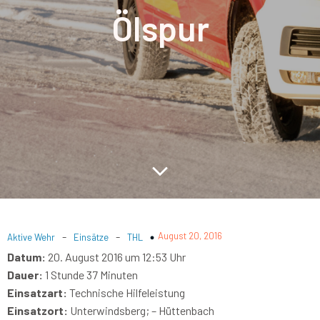
Ölspur
-
-
August 20, 2016
Aktive Wehr
Einsätze
THL
Datum:
20. August 2016 um 12:53 Uhr
Dauer:
1 Stunde 37 Minuten
Einsatzart:
Technische Hilfeleistung
Einsatzort:
Unterwindsberg; – Hüttenbach