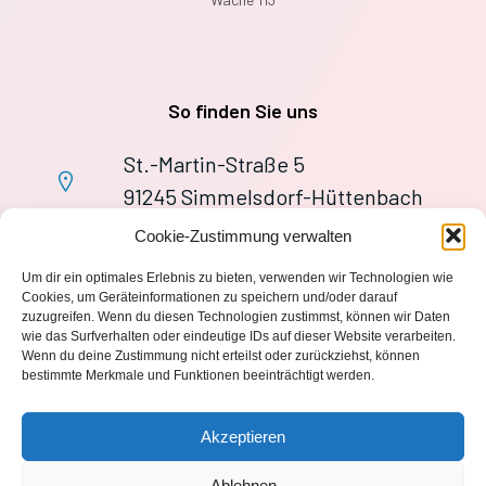
So finden Sie uns
St.-Martin-Straße 5
91245 Simmelsdorf-Hüttenbach
+49 9155 9279727
Cookie-Zustimmung verwalten
Im Notfall: 112
Um dir ein optimales Erlebnis zu bieten, verwenden wir Technologien wie
wache113@ff-huettenbach.de
Cookies, um Geräteinformationen zu speichern und/oder darauf
zuzugreifen. Wenn du diesen Technologien zustimmst, können wir Daten
wie das Surfverhalten oder eindeutige IDs auf dieser Website verarbeiten.
Wenn du deine Zustimmung nicht erteilst oder zurückziehst, können
bestimmte Merkmale und Funktionen beeinträchtigt werden.
Impressum
Akzeptieren
Datenschutzerklärung
Ablehnen