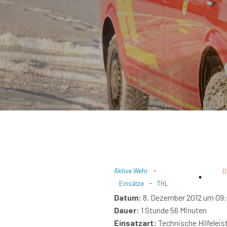
-
Aktive Wehr
D
-
Einsätze
THL
Datum:
8. Dezember 2012 um 09:
Dauer:
1 Stunde 56 Minuten
Einsatzart:
Technische Hilfeleis