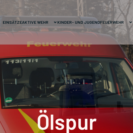
EINSÄTZE
AKTIVE WEHR
KINDER- UND JUGENDFEUERWEHR
Ölspur