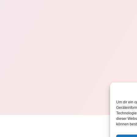
Um dir ein o
Geräteinfor
Technologien
dieser Websi
können best