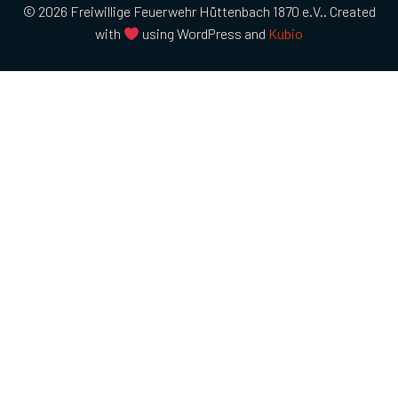
© 2026 Freiwillige Feuerwehr Hüttenbach 1870 e.V.. Created
with
using WordPress and
Kubio