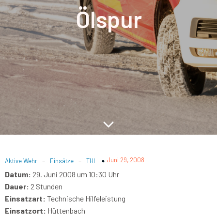
Ölspur
-
-
Juni 29, 2008
Aktive Wehr
Einsätze
THL
Datum:
29. Juni 2008 um 10:30 Uhr
Dauer:
2 Stunden
Einsatzart:
Technische Hilfeleistung
Einsatzort:
Hüttenbach