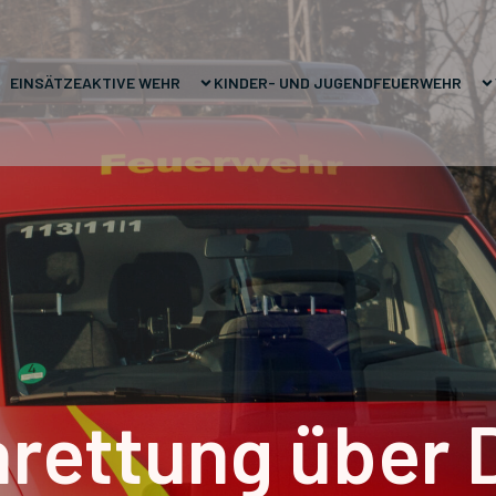
EINSÄTZE
AKTIVE WEHR
KINDER- UND JUGENDFEUERWEHR
rettung über D