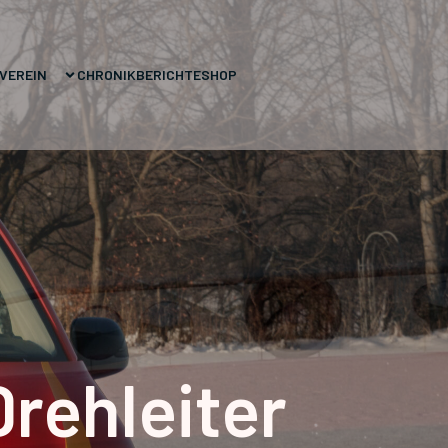
VEREIN
CHRONIK
BERICHTE
SHOP
rehleiter