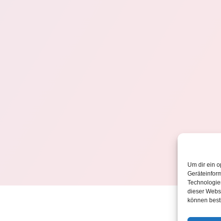
Um dir ein o
Geräteinfor
Technologien
dieser Websi
können best