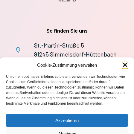
So finden Sie uns
St.-Martin-Straße 5
91245 Simmelsdorf-Hüttenbach
+49 9155 9279727
Cookie-Zustimmung verwalten
Im Notfall: 112
Um dir ein optimales Erlebnis zu bieten, verwenden wir Technologien wie
wache113@ff-huettenbach.de
Cookies, um Geräteinformationen zu speichern und/oder darauf
zuzugreifen. Wenn du diesen Technologien zustimmst, können wir Daten
wie das Surfverhalten oder eindeutige IDs auf dieser Website verarbeiten.
Wenn du deine Zustimmung nicht erteilst oder zurückziehst, können
bestimmte Merkmale und Funktionen beeinträchtigt werden.
Impressum
Akzeptieren
Datenschutzerklärung
Ablehnen