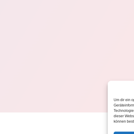
Um dir ein o
Geräteinfor
Technologien
dieser Websi
können best