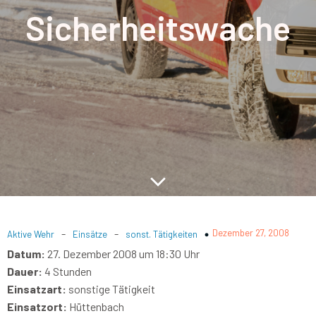
Sicherheitswache
-
-
Dezember 27, 2008
Aktive Wehr
Einsätze
sonst. Tätigkeiten
Datum:
27. Dezember 2008 um 18:30 Uhr
Dauer:
4 Stunden
Einsatzart:
sonstige Tätigkeit
Einsatzort:
Hüttenbach