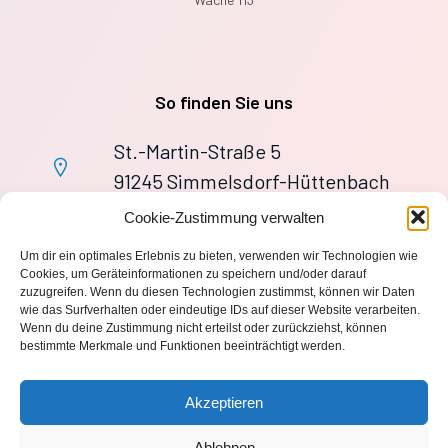
So finden Sie uns
St.-Martin-Straße 5
91245 Simmelsdorf-Hüttenbach
+49 9155 9279727
Cookie-Zustimmung verwalten
Im Notfall: 112
Um dir ein optimales Erlebnis zu bieten, verwenden wir Technologien wie
wache113@ff-huettenbach.de
Cookies, um Geräteinformationen zu speichern und/oder darauf
zuzugreifen. Wenn du diesen Technologien zustimmst, können wir Daten
wie das Surfverhalten oder eindeutige IDs auf dieser Website verarbeiten.
Wenn du deine Zustimmung nicht erteilst oder zurückziehst, können
bestimmte Merkmale und Funktionen beeinträchtigt werden.
Impressum
Akzeptieren
Datenschutzerklärung
Ablehnen