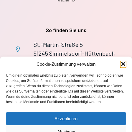
So finden Sie uns
St.-Martin-Straße 5
91245 Simmelsdorf-Hüttenbach
+49 9155 9279727
Cookie-Zustimmung verwalten
Im Notfall: 112
Um dir ein optimales Erlebnis zu bieten, verwenden wir Technologien wie
wache113@ff-huettenbach.de
Cookies, um Geräteinformationen zu speichern und/oder darauf
zuzugreifen. Wenn du diesen Technologien zustimmst, können wir Daten
wie das Surfverhalten oder eindeutige IDs auf dieser Website verarbeiten.
Wenn du deine Zustimmung nicht erteilst oder zurückziehst, können
bestimmte Merkmale und Funktionen beeinträchtigt werden.
Impressum
Akzeptieren
Datenschutzerklärung
Ablehnen