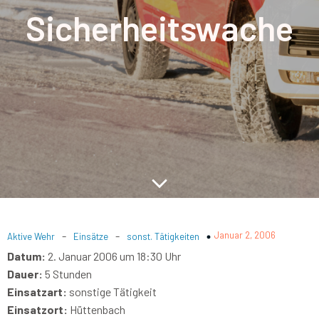
Sicherheitswache
-
-
Januar 2, 2006
Aktive Wehr
Einsätze
sonst. Tätigkeiten
Datum:
2. Januar 2006 um 18:30 Uhr
Dauer:
5 Stunden
Einsatzart:
sonstige Tätigkeit
Einsatzort:
Hüttenbach