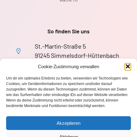
So finden Sie uns
St.-Martin-Straße 5
91245 Simmelsdorf-Hüttenbach
+49 9155 9279727
Cookie-Zustimmung verwalten
Im Notfall: 112
Um dir ein optimales Erlebnis zu bieten, verwenden wir Technologien wie
wache113@ff-huettenbach.de
Cookies, um Geräteinformationen zu speichern und/oder darauf
zuzugreifen. Wenn du diesen Technologien zustimmst, können wir Daten
wie das Surfverhalten oder eindeutige IDs auf dieser Website verarbeiten.
Wenn du deine Zustimmung nicht erteilst oder zurückziehst, können
bestimmte Merkmale und Funktionen beeinträchtigt werden.
Impressum
Akzeptieren
Datenschutzerklärung
Ablehnen