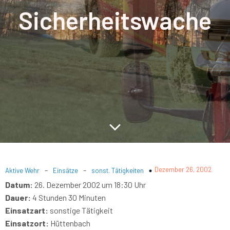
Sicherheitswache
-
-
Dezember 26, 2002
Aktive Wehr
Einsätze
sonst. Tätigkeiten
Datum:
26. Dezember 2002 um 18:30 Uhr
Dauer:
4 Stunden 30 Minuten
Einsatzart:
sonstige Tätigkeit
Einsatzort:
Hüttenbach