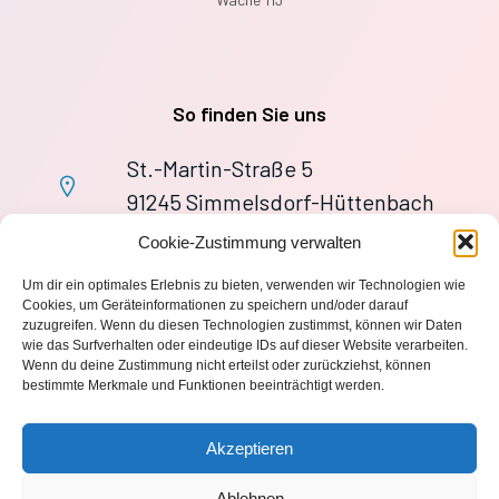
So finden Sie uns
St.-Martin-Straße 5
91245 Simmelsdorf-Hüttenbach
+49 9155 9279727
Cookie-Zustimmung verwalten
Im Notfall: 112
Um dir ein optimales Erlebnis zu bieten, verwenden wir Technologien wie
wache113@ff-huettenbach.de
Cookies, um Geräteinformationen zu speichern und/oder darauf
zuzugreifen. Wenn du diesen Technologien zustimmst, können wir Daten
wie das Surfverhalten oder eindeutige IDs auf dieser Website verarbeiten.
Wenn du deine Zustimmung nicht erteilst oder zurückziehst, können
bestimmte Merkmale und Funktionen beeinträchtigt werden.
Impressum
Akzeptieren
Datenschutzerklärung
Ablehnen