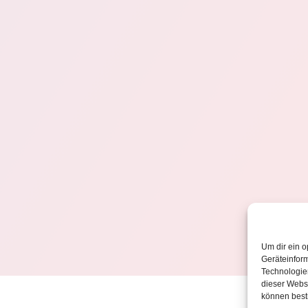
Um dir ein o
Geräteinfor
Technologien
dieser Websi
können best