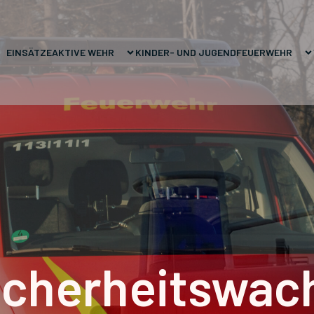
EINSÄTZE
AKTIVE WEHR
KINDER- UND JUGENDFEUERWEHR
icherheitswac