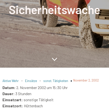
Sicherheitswache
-
-
November 2, 2002
Aktive Wehr
Einsätze
sonst. Tätigkeiten
Datum:
2. November 2002 um 15:30 Uhr
Dauer:
3 Stunden
Einsatzart:
sonstige Tätigkeit
Einsatzort:
Hüttenbach