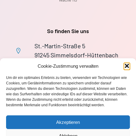
So finden Sie uns
St.-Martin-Straße 5
91245 Simmelsdorf-Hüttenbach
+49 9155 9279727
Cookie-Zustimmung verwalten
Im Notfall: 112
Um dir ein optimales Erlebnis zu bieten, verwenden wir Technologien wie
wache113@ff-huettenbach.de
Cookies, um Geräteinformationen zu speichern und/oder darauf
zuzugreifen. Wenn du diesen Technologien zustimmst, können wir Daten
wie das Surfverhalten oder eindeutige IDs auf dieser Website verarbeiten.
Wenn du deine Zustimmung nicht erteilst oder zurückziehst, können
bestimmte Merkmale und Funktionen beeinträchtigt werden.
Impressum
Akzeptieren
Datenschutzerklärung
Ablehnen