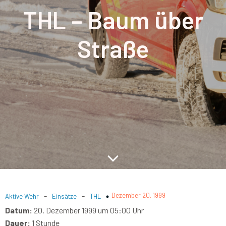
THL – Baum über
Straße
-
-
Dezember 20, 1999
Aktive Wehr
Einsätze
THL
Datum:
20. Dezember 1999 um 05:00 Uhr
Dauer:
1 Stunde