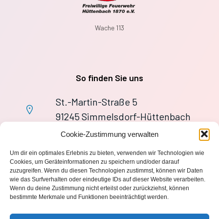
Wache 113
So finden Sie uns
St.-Martin-Straße 5
91245 Simmelsdorf-Hüttenbach
+49 9155 9279727
Cookie-Zustimmung verwalten
Im Notfall: 112
Um dir ein optimales Erlebnis zu bieten, verwenden wir Technologien wie
wache113@ff-huettenbach.de
Cookies, um Geräteinformationen zu speichern und/oder darauf
zuzugreifen. Wenn du diesen Technologien zustimmst, können wir Daten
wie das Surfverhalten oder eindeutige IDs auf dieser Website verarbeiten.
Wenn du deine Zustimmung nicht erteilst oder zurückziehst, können
bestimmte Merkmale und Funktionen beeinträchtigt werden.
Impressum