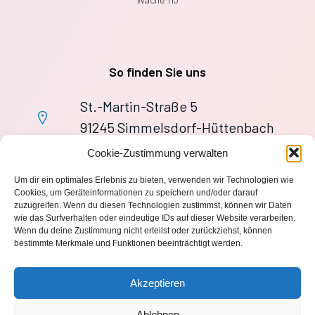
So finden Sie uns
St.-Martin-Straße 5
91245 Simmelsdorf-Hüttenbach
+49 9155 9279727
Cookie-Zustimmung verwalten
Im Notfall: 112
Um dir ein optimales Erlebnis zu bieten, verwenden wir Technologien wie
wache113@ff-huettenbach.de
Cookies, um Geräteinformationen zu speichern und/oder darauf
zuzugreifen. Wenn du diesen Technologien zustimmst, können wir Daten
wie das Surfverhalten oder eindeutige IDs auf dieser Website verarbeiten.
Wenn du deine Zustimmung nicht erteilst oder zurückziehst, können
bestimmte Merkmale und Funktionen beeinträchtigt werden.
Impressum
Akzeptieren
Datenschutzerklärung
Ablehnen