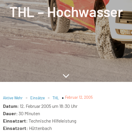
THL – Hochwasser
-
-
Februar 12, 2005
Aktive Wehr
Einsätze
THL
Datum:
12. Februar 2005 um 18:30 Uhr
Dauer:
30 Minuten
Einsatzart:
Technische Hilfeleistung
Einsatzort:
Hüttenbach