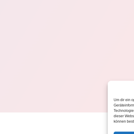
Um dir ein o
Geräteinfor
Technologien
dieser Websi
können best