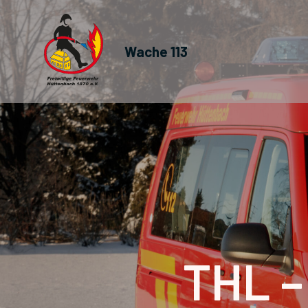
Wache 113
THL –