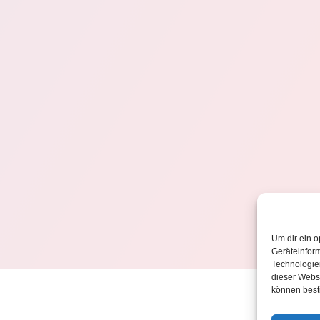
Um dir ein o
Geräteinfor
Technologien
dieser Websi
können best