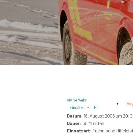
-
Aktive Wehr
Aug
-
Einsätze
THL
Datum:
16. August 2006 um 20:0
Dauer:
30 Minuten
Einsatzart:
Technische Hilfeleis