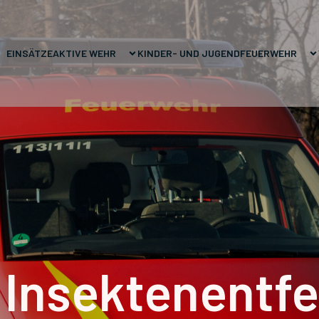
EINSÄTZE
AKTIVE WEHR
KINDER- UND JUGENDFEUERWEHR
 Insektenentf