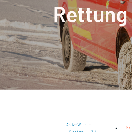
Rettung
-
Aktive Wehr
Mai
-