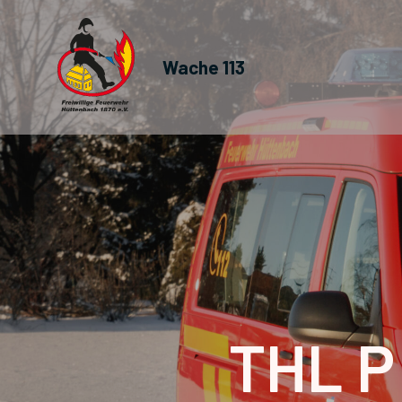
Wache 113
THL P