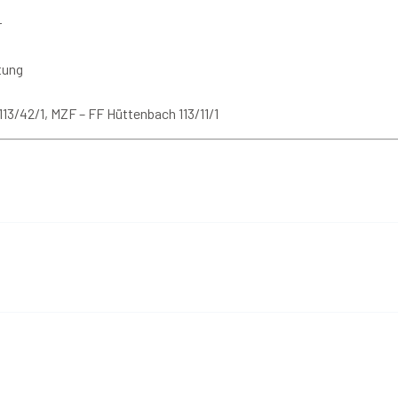
r
tung
13/42/1, MZF – FF Hüttenbach 113/11/1