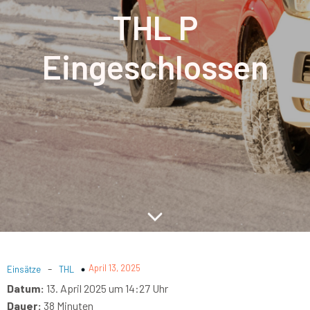
THL P
Eingeschlossen
-
April 13, 2025
Einsätze
THL
Datum:
13. April 2025 um 14:27 Uhr
Dauer:
38 Minuten