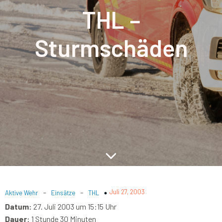
THL –
Sturmschäden
-
-
Juli 27, 2003
Aktive Wehr
Einsätze
THL
Datum:
27. Juli 2003 um 15:15 Uhr
Dauer:
1 Stunde 30 Minuten