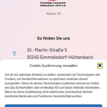
Wache 113
So finden Sie uns
St.-Martin-Straße 5
91245 Simmelsdorf-Hüttenbach
+49 9155 9279727
Cookie-Zustimmung verwalten
Im Notfall: 112
Um dir ein optimales Erlebnis zu bieten, verwenden wir Technologien wie
wache113@ff-huettenbach.de
Cookies, um Geräteinformationen zu speichern und/oder darauf
zuzugreifen. Wenn du diesen Technologien zustimmst, können wir Daten
wie das Surfverhalten oder eindeutige IDs auf dieser Website verarbeiten.
Wenn du deine Zustimmung nicht erteilst oder zurückziehst, können
bestimmte Merkmale und Funktionen beeinträchtigt werden.
Impressum