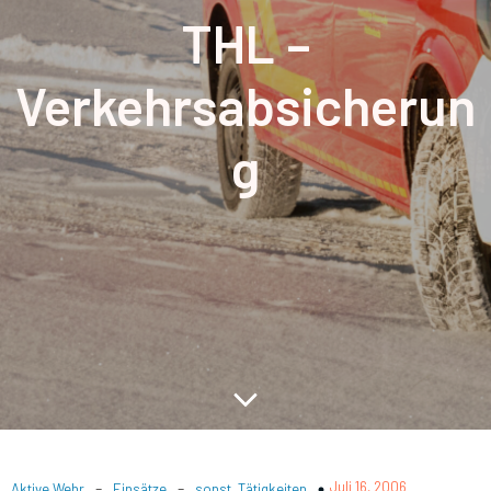
THL –
Verkehrsabsicherun
g
-
-
Juli 16, 2006
Aktive Wehr
Einsätze
sonst. Tätigkeiten