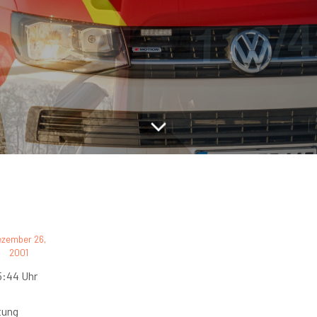
ezember 26,
2001
5:44 Uhr
tung