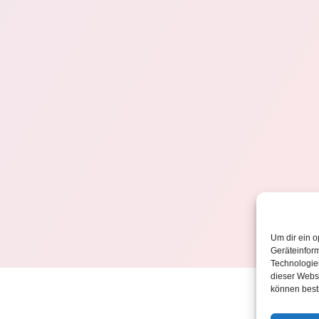
Um dir ein o
Geräteinfor
Technologien
dieser Websi
können best