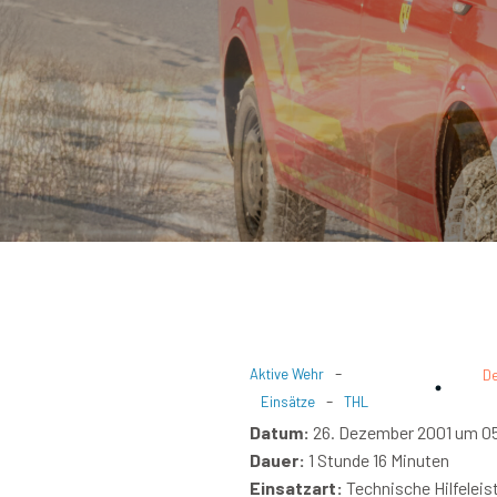
-
Aktive Wehr
D
-
Einsätze
THL
Datum:
26. Dezember 2001 um 0
Dauer:
1 Stunde 16 Minuten
Einsatzart:
Technische Hilfeleis