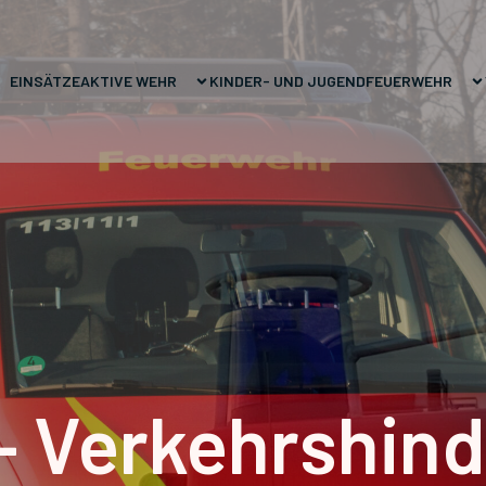
EINSÄTZE
AKTIVE WEHR
KINDER- UND JUGENDFEUERWEHR
– Verkehrshind