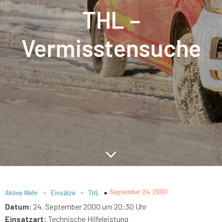
THL –
Vermisstensuche
-
-
September 24, 2000
Aktive Wehr
Einsätze
THL
Datum:
24. September 2000 um 20:30 Uhr
Einsatzart:
Technische Hilfeleistung