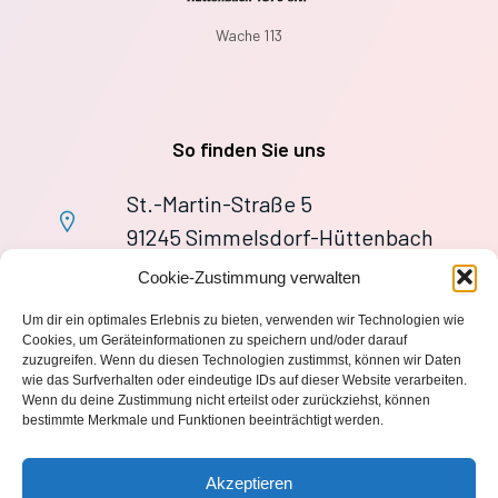
Wache 113
So finden Sie uns
St.-Martin-Straße 5
91245 Simmelsdorf-Hüttenbach
+49 9155 9279727
Cookie-Zustimmung verwalten
Im Notfall: 112
Um dir ein optimales Erlebnis zu bieten, verwenden wir Technologien wie
wache113@ff-huettenbach.de
Cookies, um Geräteinformationen zu speichern und/oder darauf
zuzugreifen. Wenn du diesen Technologien zustimmst, können wir Daten
wie das Surfverhalten oder eindeutige IDs auf dieser Website verarbeiten.
Wenn du deine Zustimmung nicht erteilst oder zurückziehst, können
bestimmte Merkmale und Funktionen beeinträchtigt werden.
Impressum
Akzeptieren