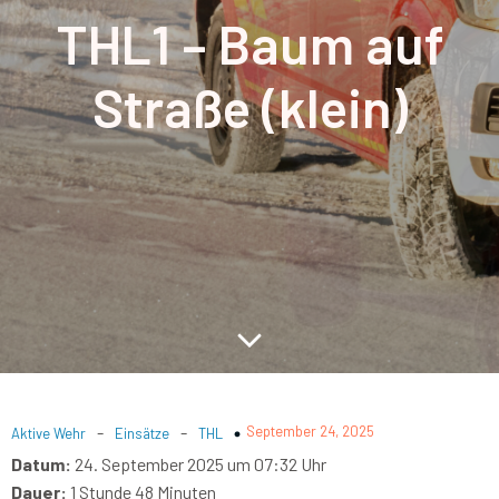
THL1 – Baum auf
Straße (klein)
-
-
September 24, 2025
Aktive Wehr
Einsätze
THL
Datum:
24. September 2025 um 07:32 Uhr
Dauer:
1 Stunde 48 Minuten