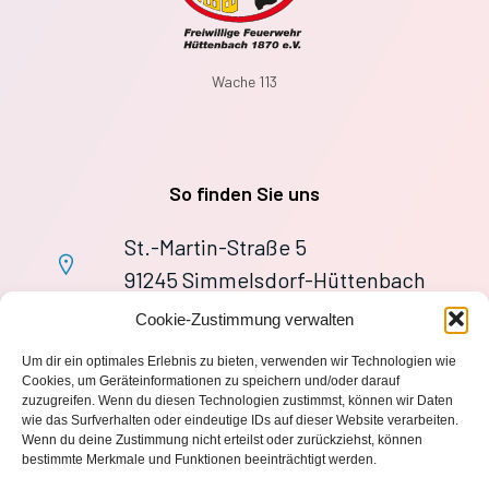
Wache 113
So finden Sie uns
St.-Martin-Straße 5
91245 Simmelsdorf-Hüttenbach
+49 9155 9279727
Cookie-Zustimmung verwalten
Im Notfall: 112
Um dir ein optimales Erlebnis zu bieten, verwenden wir Technologien wie
wache113@ff-huettenbach.de
Cookies, um Geräteinformationen zu speichern und/oder darauf
zuzugreifen. Wenn du diesen Technologien zustimmst, können wir Daten
wie das Surfverhalten oder eindeutige IDs auf dieser Website verarbeiten.
Wenn du deine Zustimmung nicht erteilst oder zurückziehst, können
bestimmte Merkmale und Funktionen beeinträchtigt werden.
Impressum