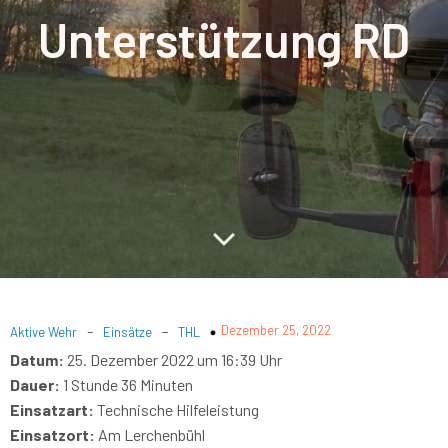
Unterstützung RD
-
-
Dezember 25, 2022
Aktive Wehr
Einsätze
THL
Datum:
25. Dezember 2022 um 16:39 Uhr
Dauer:
1 Stunde 36 Minuten
Einsatzart:
Technische Hilfeleistung
Einsatzort:
Am Lerchenbühl