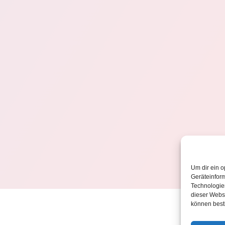
Um dir ein o
Geräteinfor
Technologien
dieser Websi
können best