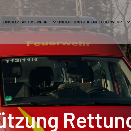
EINSÄTZE
AKTIVE WEHR
KINDER- UND JUGENDFEUERWEHR
ützung Rettun