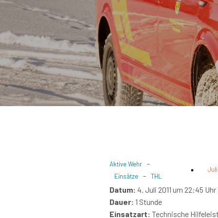
-
Aktive Wehr
Juli
-
Einsätze
THL
Datum:
4. Juli 2011 um 22:45 Uhr
Dauer:
1 Stunde
Einsatzart:
Technische Hilfeleis