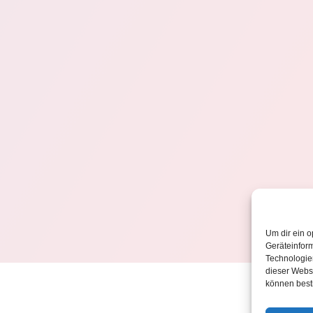
Um dir ein o
Geräteinfor
Technologien
dieser Websi
können best