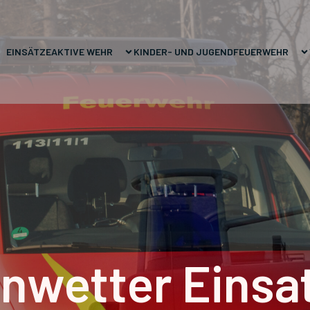
EINSÄTZE
AKTIVE WEHR
KINDER- UND JUGENDFEUERWEHR
nwetter Einsa