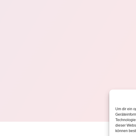
Um dir ein o
Geräteinfor
Technologien
dieser Websi
können best