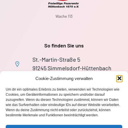
Wache 113
So finden Sie uns
St.-Martin-Straße 5
91245 Simmelsdorf-Hüttenbach
+49 9155 9279727
Cookie-Zustimmung verwalten
Im Notfall: 112
Um dir ein optimales Erlebnis zu bieten, verwenden wir Technologien wie
wache113@ff-huettenbach.de
Cookies, um Geräteinformationen zu speichern und/oder darauf
zuzugreifen. Wenn du diesen Technologien zustimmst, können wir Daten
wie das Surfverhalten oder eindeutige IDs auf dieser Website verarbeiten.
Wenn du deine Zustimmung nicht erteilst oder zurückziehst, können
bestimmte Merkmale und Funktionen beeinträchtigt werden.
Impressum