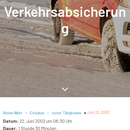
Verkehrsabsicherun
g
-
-
Juni 22, 2002
Aktive Wehr
Einsätze
sonst. Tätigkeiten
Datum:
22. Juni 2002 um 08:30 Uhr
Dauer:
1 Stunde 30 Minuten