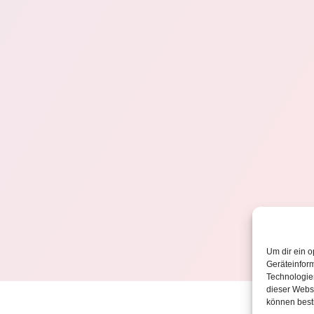
Um dir ein o
Geräteinfor
Technologien
dieser Websi
können best